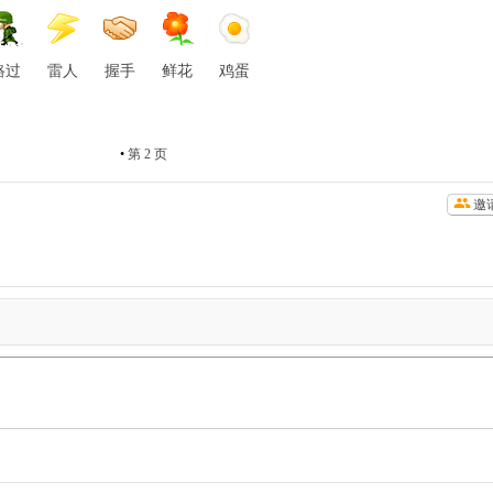
路过
雷人
握手
鲜花
鸡蛋
•
第 2 页
邀