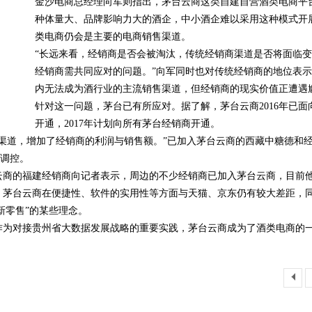
金沙电商总经理向军则指出，茅台云商这类自建自营酒类电商平
种体量大、品牌影响力大的酒企，中小酒企难以采用这种模式开
类电商仍会是主要的电商销售渠道。
“长远来看，经销商是否会被淘汰，传统经销商渠道是否将面临
经销商需共同应对的问题。”向军同时也对传统经销商的地位表
内无法成为酒行业的主流销售渠道，但经销商的现实价值正遭遇
针对这一问题，茅台已有所应对。据了解，茅台云商2016年已面向
开通，2017年计划向所有茅台经销商开通。
渠道，增加了经销商的利润与销售额。”已加入茅台云商的西藏中糖德和
格调控。
云商的福建经销商向记者表示，周边的不少经销商已加入茅台云商，目前
，茅台云商在便捷性、软件的实用性等方面与天猫、京东仍有较大差距，
新零售”的某些理念。
作为对接贵州省大数据发展战略的重要实践，茅台云商成为了酒类电商的