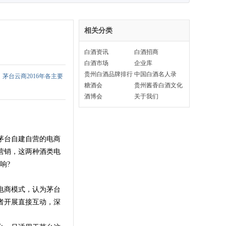
相关分类
白酒资讯
白酒招商
白酒市场
企业库
贵州白酒品牌排行
中国白酒名人录
，茅台云商2016年各主要
榜
糖酒会
贵州酱香白酒文化
酒博会
关于我们
是茅台自建自营的电商
营销，这两种酒类电
响?
电商模式，认为茅台
者开展直接互动，深