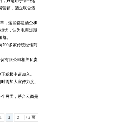
台，只适用于茅台这
展营销，酒企联合酒
变革，这些都是酒企和
示担忧，认为电商短期
尴尬。
700多家传统经销商
经贸有限公司相关负责
他正积极申请加入。
同时需加大宣传力度。
一个另类，茅台云商是
1
2
/ 2 页