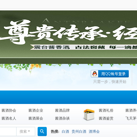
只需一步，快速开始
酱酒协会
酱酒企业
酱酒品牌
酱酒礼俗
酱酒养
酱酒名人
酱酒展会
酱酒杂谈
酱酒鉴赏
飞天茅
搜索
热搜:
白酒
贵州白酒
酒博会