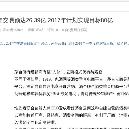
搜
索
交易额达26.39亿 2017年计划实现目标80亿
|
发布者:
admin
|
查看:
8345
|
评论: 0
|
来自:
贵州白酒网
39亿，2017年交易额目标定为80亿，茅台云商计划于2018年一季度挂牌新三板。据了解
茅台所有经销商有望“入伙”，云商模式仍有待观察
不同于酒仙网、1919、也酒网等酒类垂直电商平台，茅台云商
平台。酒企自建自营电商开展营销、酒企联合酒类垂直电商平台
商营销模式孰优孰劣?酒企涉足电商，将对传统经销商产生何种影
惟饮者联合创始人兼CEO爱成看好茅台云商这种自建自营的酒类
云商能拉近厂商、经销商、消费者间的距离，有利于厂商、消费
入满足个性化定制需求。