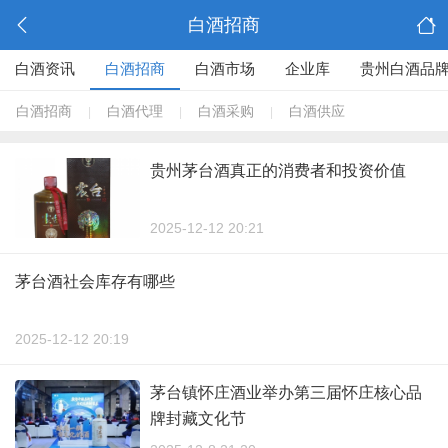
白酒招商
白酒资讯
白酒招商
白酒市场
企业库
贵州白酒品
白酒招商
白酒代理
白酒采购
白酒供应
|
|
|
贵州茅台酒真正的消费者和投资价值
2025-12-12 20:21
茅台酒社会库存有哪些
2025-12-12 20:19
茅台镇怀庄酒业举办第三届怀庄核心品
牌封藏文化节