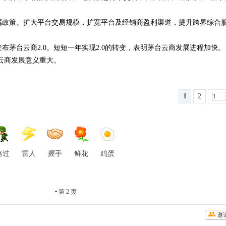
属政策。扩大平台交易规模，扩宽平台及经销商盈利渠道，提升跨界综合服
布茅台云商2.0。短短一年实现2.0的转变，表明茅台云商发展进程加快。
台云商发展意义重大。
1
2
路过
雷人
握手
鲜花
鸡蛋
•
第 2 页
邀