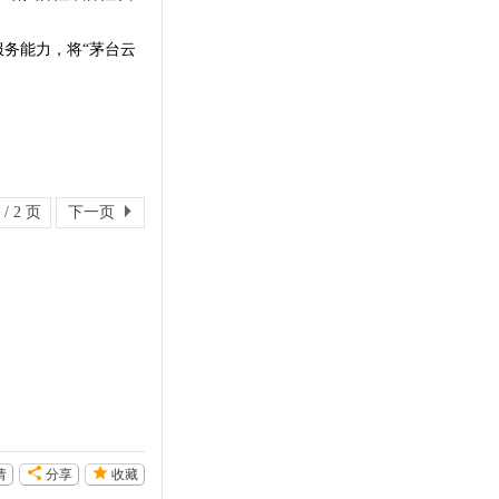
务能力，将“茅台云
/ 2 页
下一页
请
分享
收藏