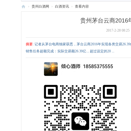
›
贵州白酒网
›
白酒资讯
›
查看内容
贵
贵州茅台云商2016年
州
2017-2-28 08:25
白
酒
摘要
: 记者从茅台电商独家获悉，茅台云商2016年实现各类交易26.
网
销售任务超额完成：实际交易额26.39亿，超过设定的20 ...