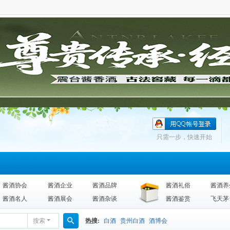
只需一步，快速开始
酱酒协会
酱酒企业
酱酒品牌
酱酒礼俗
酱酒养
酱酒名人
酱酒展会
酱酒杂谈
酱酒鉴赏
飞天茅
搜索
热搜:
白酒
贵州白酒
酒博会