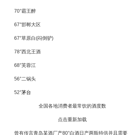
70°霸王醉
67°邯郸大区
67°草原白(闷倒驴)
78°西北王酒
68°芙蓉江
56°二锅头
52°
茅台
全国各地消费者最常饮的酒度数
点击重新加载
曾有传言青岛某酒厂产80°白酒日产两瓶特供并且需要