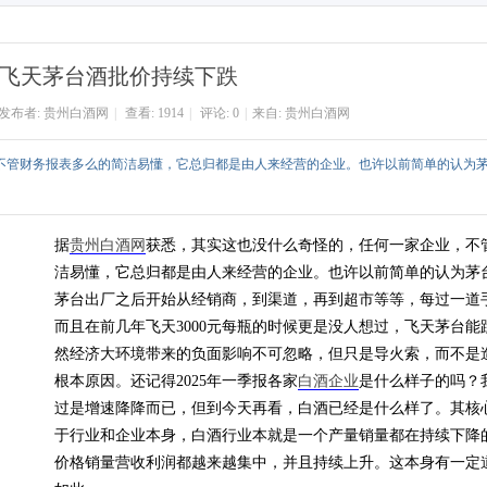
搜
索
飞天茅台酒批价持续下跌
发布者:
贵州白酒网
|
查看:
1914
|
评论: 0
|
来自:
贵州白酒网
，不管财务报表多么的简洁易懂，它总归都是由人来经营的企业。也许以前简单的认为
据
贵州白酒网
获悉，其实这也没什么奇怪的，任何一家企业，不
洁易懂，它总归都是由人来经营的企业。也许以前简单的认为茅
茅台出厂之后开始从经销商，到渠道，再到超市等等，每过一道
而且在前几年飞天3000元每瓶的时候更是没人想过，飞天茅台能跌
然经济大环境带来的负面影响不可忽略，但只是导火索，而不是
根本原因。还记得2025年一季报各家
白酒企业
是什么样子的吗？
过是增速降降而已，但到今天再看，白酒已经是什么样了。其核
于行业和企业本身，白酒行业本就是一个产量销量都在持续下降
价格销量营收利润都越来越集中，并且持续上升。这本身有一定