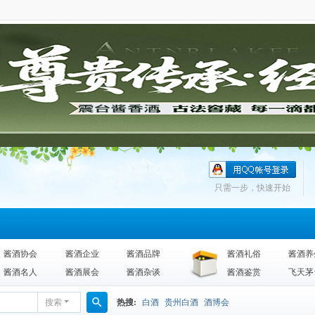
只需一步，快速开始
酱酒协会
酱酒企业
酱酒品牌
酱酒礼俗
酱酒养
酱酒名人
酱酒展会
酱酒杂谈
酱酒鉴赏
飞天茅
搜索
热搜:
白酒
贵州白酒
酒博会