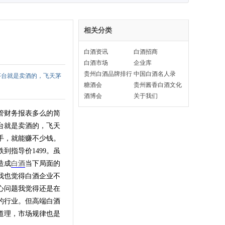
相关分类
白酒资讯
白酒招商
白酒市场
企业库
贵州白酒品牌排行
中国白酒名人录
茅台就是卖酒的，飞天茅
榜
糖酒会
贵州酱香白酒文化
酒博会
关于我们
管财务报表多么的简
台就是卖酒的，飞天
手，就能赚不少钱。
到指导价1499。虽
造成
白酒
当下局面的
我也觉得白酒企业不
心问题我觉得还是在
的行业。但高端白酒
道理，市场规律也是