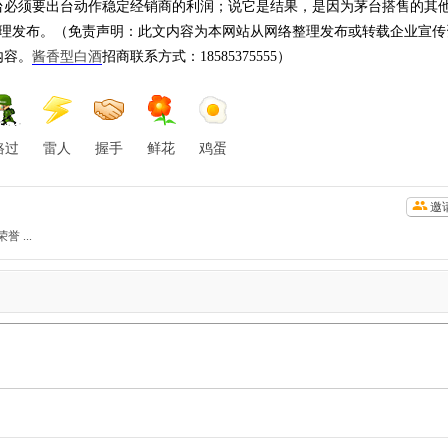
台必须要出台动作稳定经销商的利润；说它是结果，是因为茅台搭售的其
理发布。（免责声明：此文内容为本网站从网络整理发布或转载企业宣传
内容。
酱香型白酒
招商联系方式：18585375555）
路过
雷人
握手
鲜花
鸡蛋
邀
 ...