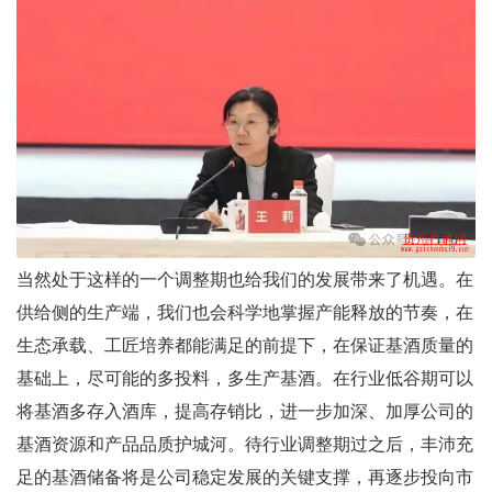
当然处于这样的一个调整期也给我们的发展带来了机遇。在
供给侧的生产端，我们也会科学地掌握产能释放的节奏，在
生态承载、工匠培养都能满足的前提下，在保证基酒质量的
基础上，尽可能的多投料，多生产基酒。在行业低谷期可以
将基酒多存入酒库，提高存销比，进一步加深、加厚公司的
基酒资源和产品品质护城河。待行业调整期过之后，丰沛充
足的基酒储备将是公司稳定发展的关键支撑，再逐步投向市