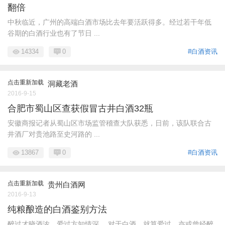
翻倍
中秋临近，广州的高端白酒市场比去年要活跃得多。经过若干年低
谷期的白酒行业也有了节日 ...
14334
0
#白酒资讯
点击重新加载
洞藏老酒
2016-9-15
合肥市蜀山区查获假冒古井白酒32瓶
安徽商报记者从蜀山区市场监管稽查大队获悉，日前，该队联合古
井酒厂对贵池路至史河路的 ...
13867
0
#白酒资讯
点击重新加载
贵州白酒网
2016-9-13
纯粮酿造的白酒鉴别方法
醉过才晓酒浓，爱过方知情深。 对于白酒，就算爱过，亦或曾经醉