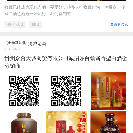
收藏已经成为现代人的主要爱好，很多人把收藏作为一种投资。收
藏白酒也渐渐开始流行，我们都知道 ...
25070
0
#酒史杂谈
点击重新加载
洞藏老酒
2016-9-20
贵州众合天诚商贸有限公司诚招茅台镇酱香型白酒微
分销商