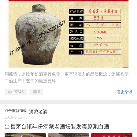
洞藏酒，是比年份酒更具象化、更有说服力的品质概念，是酱香型
白酒生产工艺中的最重要环 ...
19245
0
#酒史杂谈
点击重新加载
洞藏老酒
2016-9-15
出售茅台镇年份洞藏老酒坛装发霉原浆白酒