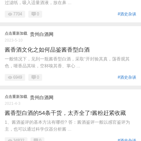
过滤纸，吸入适量酒液，放在鼻 ...
7704
0
#酒史杂谈
点击重新加载
贵州白酒网
2023-5-10
酱香酒文化之如何品鉴酱香型白酒
一般情况下，见到一瓶酱香型白酒，采取“开封验其真，荡香观其
色，咂香品其味，空杯嗅其香、掌心 ...
6949
0
#酒史杂谈
点击重新加载
贵州白酒网
2021-4-3
酱香型白酒的54条干货，太齐全了!酱粉赶紧收藏
1、酱酒鉴评的基本方法有哪些? 答：酱酒鉴评一般以感官鉴评为
主，也可以通过科学仪器分析酱 ...
34832
0
#酒史杂谈