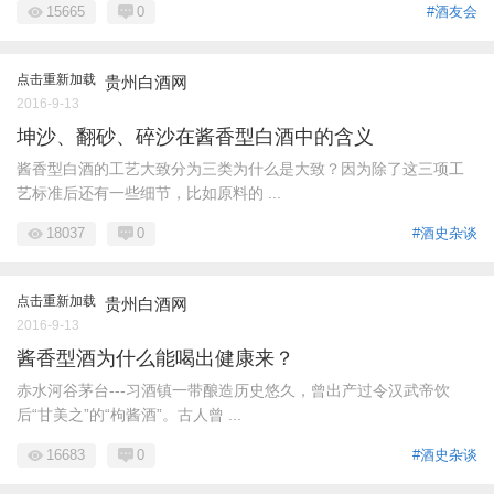
15665
0
#酒友会
点击重新加载
贵州白酒网
2016-9-13
坤沙、翻砂、碎沙在酱香型白酒中的含义
酱香型白酒的工艺大致分为三类为什么是大致？因为除了这三项工
艺标准后还有一些细节，比如原料的 ...
18037
0
#酒史杂谈
点击重新加载
贵州白酒网
2016-9-13
酱香型酒为什么能喝出健康来？
赤水河谷茅台---习酒镇一带酿造历史悠久，曾出产过令汉武帝饮
后“甘美之”的“枸酱酒”。古人曾 ...
16683
0
#酒史杂谈