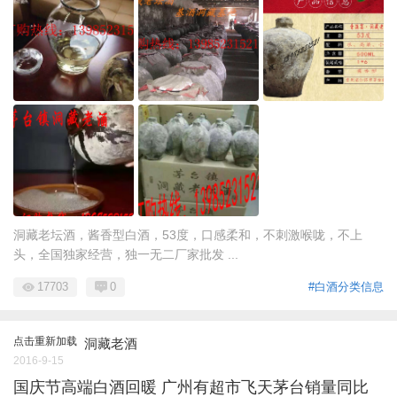
洞藏老坛酒，酱香型白酒，53度，口感柔和，不刺激喉咙，不上
头，全国独家经营，独一无二厂家批发 ...
17703
0
#白酒分类信息
点击重新加载
洞藏老酒
2016-9-15
国庆节高端白酒回暖 广州有超市飞天茅台销量同比