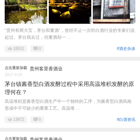
“贵州有两大宝，茅台和董酒”，曾经不止一次听白酒行业的专家们说
起过。茅台我去过，但董酒却一 ...
18531
0
#酒史杂谈
点击重新加载
贵州客里香酒业
2017-4-25
茅台镇酱香型白酒发酵过程中采用高温堆积发酵的原
理何在？
高温堆积是酱香型白酒生产中一个独特的工序，为酱香型白酒风格
形成中不可缺少的重要工艺。高温堆 ...
13872
0
#白酒资讯
点击重新加载
贵州客里香酒业