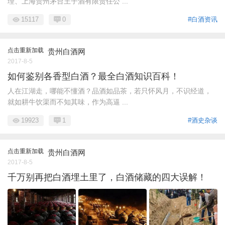
理、上海贵州茅台王子酒有限责任公 ...
15117
0
#白酒资讯
点击重新加载
贵州白酒网
2017-8-5
如何鉴别各香型白酒？最全白酒知识百科！
人在江湖走，哪能不懂酒？品酒如品茶，若只怀风月，不识经道，
就如耕牛饮渠而不知其味，作为高逼 ...
19923
1
#酒史杂谈
点击重新加载
贵州白酒网
2017-8-5
千万别再把白酒埋土里了，白酒储藏的四大误解！