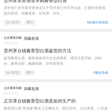
贵州客里香酒业求购酱香型白酒
贵州省仁怀市客里香酒业位于贵州省仁怀市茅台镇，主要经营香满
宴品牌酒，洞藏老酒，定制酒，封坛 ...
15543
0
#白酒分类信息
点击重新加载
洞藏老酒
2016-9-20
贵州茅台镇酱香型白酒鉴赏的方法
鉴赏酱香白酒：酱香酒色泽为无色或微黄，透明无悬浮物，挂杯
好。酱香浓郁，幽雅细腻，空杯留香持 ...
19082
0
#酒史杂谈
点击重新加载
洞藏老酒
2016-9-20
正宗茅台镇酱香型白酒是如何生产的
酱香型白酒“香满宴”酿造工艺概括为：两次投料、九次蒸煮、八次发