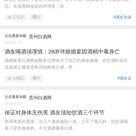
过。在这香精侵染的环境里，你 ...
17152
0
#酒史杂谈
点击重新加载
贵州白酒网
2016-9-13
酒友喝酒须谨慎：28岁伴娘婚宴因酒精中毒身亡
酒都酱香白酒网提醒各位网友为了自己的身体健康。在饮酒时候应
该选择正规渠道购买纯粮食白酒。举 ...
14962
0
#酒友会
点击重新加载
贵州白酒网
2016-9-13
保证对身体无伤害 酒友须知饮酒三个环节
所谓煮酒论英雄，当几个酒友碰到一块，少不了喝几杯，但是酒喝
多了是伤身体的。今天酒都酱香白酒 ...