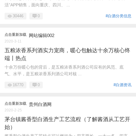
活”APP销售，面向重庆、四川、 ...
30446
0
#白酒分类信息
点击重新加载
网站编辑002
2020-3-11
五粮浓香系列酒实力宠商，暖心包触达十余万核心终
端丨热点
十余万份暖心包的背后，是五粮浓香系列酒公司应有的风范、底
气、水平，是五粮浓香系列酒公司对核 ...
16770
0
#白酒资讯
点击重新加载
贵州白酒网
2020-2-25
茅台镇酱香型白酒生产工艺流程（了解酱酒从工艺开
始）
酱香型白酒生产工艺特点可以概括为：四高两长，一大一多。四高