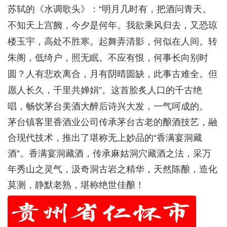
苏轼的《水调歌头》：“明月几时有，把酒问青天。
不知天上宫阙，今夕是何年。我欲乘风归去，又恐琼
楼玉宇，高处不胜寒。起舞弄清影，何似在人间。转
朱阁，低绮户，照无眠。不应有恨，何事长向别时
圆？人有悲欢离合，月有阴晴圆缺，此事古难全。但
愿人长久，千里共婵娟”。这首脍炙人口的千古绝
唱，畅饮茅台美酒大醉后诗兴大发，一气呵成的。
茅台镇客里香酒业公司传承茅台古老的酿酒技艺，融
合现代技术，推出了堪称无上妙品的“香满宴洞藏
酒”。香满宴洞藏酒，传承麻姑洞穴藏酒之法，采万
年秀山之灵气，汲奇洞古岩之精华，天然陈酿，造化
莫测，静默老熟，堪称绝世佳酿！